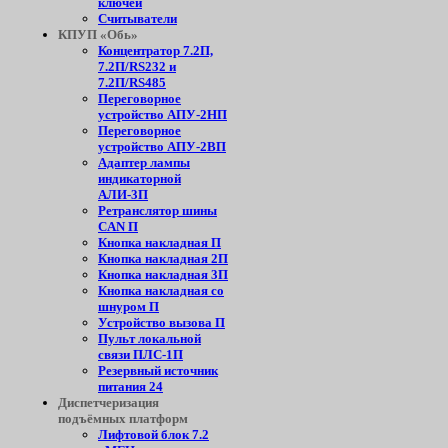
ключей
Считыватели
КПУП «Обь»
Концентратор 7.2П,
7.2П/RS232 и
7.2П/RS485
Переговорное
устройство АПУ-2НП
Переговорное
устройство АПУ-2ВП
Адаптер лампы
индикаторной
АЛИ-3П
Ретранслятор шины
CAN П
Кнопка накладная П
Кнопка накладная 2П
Кнопка накладная 3П
Кнопка накладная со
шнуром П
Устройство вызова П
Пульт локальной
связи ПЛС-1П
Резервный источник
питания 24
Диспетчеризация
подъёмных платформ
Лифтовой блок 7.2