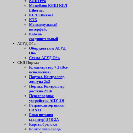
КЛШ Pro
Моноблок КЛШ-КСЛ
Ethernet
КСЛ Ethernet
КЭБ
Межмодульный
интерфейс
Кабель
соединительный
АСУД Обь
Оборудование АСУД
Обь
Схема АСУД Обь
СКД Портал
Концентратор 7.2 (Все
исполнения)
Портал. Контроллер
доступа 2х2
Портал. Контроллер
доступа 2х16
Переговорное
устройство АПУ-2Н
Ретранслятор шины
CAN П
Блок питания
(адаптер) 24В 2А
Карты, брелоки
Контроллер ввода