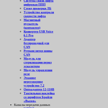
Система связи лифта
цифровая ППП
Стенд проверки ЛБ
Устройство контроля
скорости лифта
Магнитный
пускатель
(контактор)
Конвертер USB Voice
6.1 Pro
Адаптер
беспроводной для
CAN
Ретранслятор шины
CAN
Модуль для
стерилизации перил
эскалатора
Модуль управления
реле
Этажное
переговорное
устройство 7.2
Оптоадаптер 12-110В
Тактильная наклейка
со шрифтом Брайля
«Вызов»
Каналы передачи данных