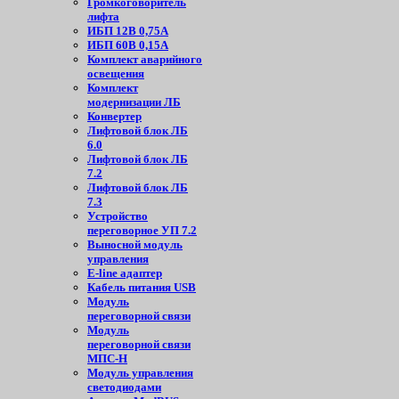
Громкоговоритель
лифта
ИБП 12В 0,75А
ИБП 60В 0,15А
Комплект аварийного
освещения
Комплект
модернизации ЛБ
Конвертер
Лифтовой блок ЛБ
6.0
Лифтовой блок ЛБ
7.2
Лифтовой блок ЛБ
7.3
Устройство
переговорное УП 7.2
Выносной модуль
управления
E-line адаптер
Кабель питания USB
Модуль
переговорной связи
Модуль
переговорной связи
МПС-Н
Модуль управления
светодиодами