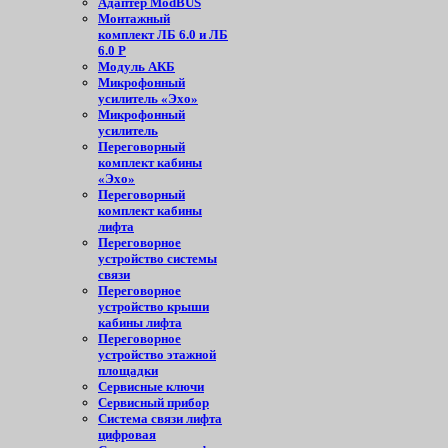
Адаптер ModBUS
Монтажный
комплект ЛБ 6.0 и ЛБ
6.0 Р
Модуль АКБ
Микрофонный
усилитель «Эхо»
Микрофонный
усилитель
Переговорный
комплект кабины
«Эхо»
Переговорный
комплект кабины
лифта
Переговорное
устройство системы
связи
Переговорное
устройство крыши
кабины лифта
Переговорное
устройство этажной
площадки
Сервисные ключи
Сервисный прибор
Система связи лифта
цифровая