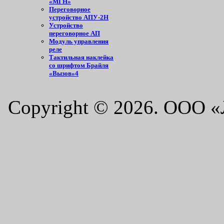
«МГН»
Переговорное
устройство АПУ-2Н
Устройство
переговорное АП
Модуль управления
реле
Тактильная наклейка
со шрифтом Брайля
«Вызов»4
Copyright © 2026. ООО 