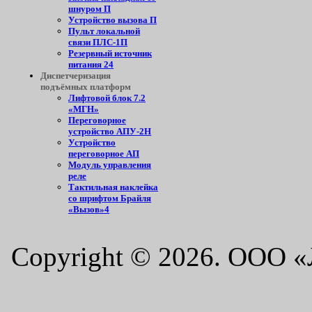
шнуром П
Устройство вызова П
Пульт локальной
связи ПЛС-1П
Резервный источник
питания 24
Диспетчеризация
подъёмных платформ
Лифтовой блок 7.2
«МГН»
Переговорное
устройство АПУ-2Н
Устройство
переговорное АП
Модуль управления
реле
Тактильная наклейка
со шрифтом Брайля
«Вызов»4
Copyright © 2026. ООО 