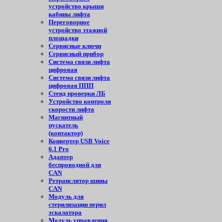
устройство крыши
кабины лифта
Переговорное
устройство этажной
площадки
Сервисные ключи
Сервисный прибор
Система связи лифта
цифровая
Система связи лифта
цифровая ППП
Стенд проверки ЛБ
Устройство контроля
скорости лифта
Магнитный
пускатель
(контактор)
Конвертер USB Voice
6.1 Pro
Адаптер
беспроводной для
CAN
Ретранслятор шины
CAN
Модуль для
стерилизации перил
эскалатора
Модуль управления