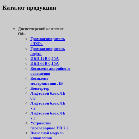
Каталог
продукции
Диспетчерский комплекс
Обь
Громкоговоритель
«ЭХО»
Громкоговоритель
лифта
ИБП 12В 0,75А
ИБП 60В 0,15А
Комплект аварийного
освещения
Комплект
модернизации ЛБ
Конвертер
Лифтовой блок ЛБ
6.0
Лифтовой блок ЛБ
7.2
Лифтовой блок ЛБ
7.3
Устройство
переговорное УП 7.2
Выносной модуль
управления