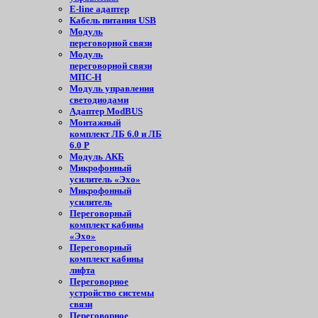
E-line адаптер
Кабель питания USB
Модуль
переговорной связи
Модуль
переговорной связи
МПС-Н
Модуль управления
светодиодами
Адаптер ModBUS
Монтажный
комплект ЛБ 6.0 и ЛБ
6.0 Р
Модуль АКБ
Микрофонный
усилитель «Эхо»
Микрофонный
усилитель
Переговорный
комплект кабины
«Эхо»
Переговорный
комплект кабины
лифта
Переговорное
устройство системы
связи
Переговорное