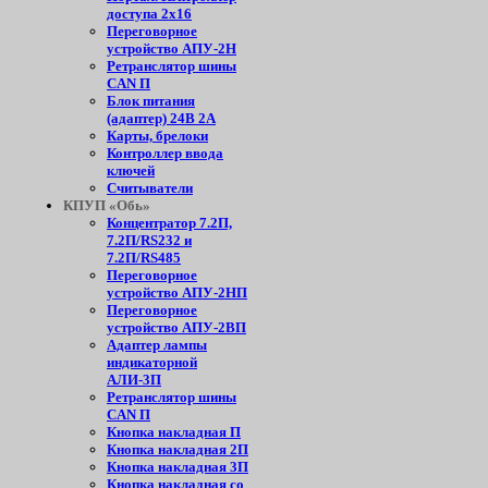
доступа 2х16
Переговорное
устройство АПУ-2Н
Ретранслятор шины
CAN П
Блок питания
(адаптер) 24В 2А
Карты, брелоки
Контроллер ввода
ключей
Считыватели
КПУП «Обь»
Концентратор 7.2П,
7.2П/RS232 и
7.2П/RS485
Переговорное
устройство АПУ-2НП
Переговорное
устройство АПУ-2ВП
Адаптер лампы
индикаторной
АЛИ-3П
Ретранслятор шины
CAN П
Кнопка накладная П
Кнопка накладная 2П
Кнопка накладная 3П
Кнопка накладная со