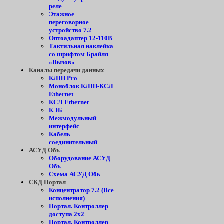
реле
Этажное
переговорное
устройство 7.2
Оптоадаптер 12-110В
Тактильная наклейка
со шрифтом Брайля
«Вызов»
Каналы передачи данных
КЛШ Pro
Моноблок КЛШ-КСЛ
Ethernet
КСЛ Ethernet
КЭБ
Межмодульный
интерфейс
Кабель
соединительный
АСУД Обь
Оборудование АСУД
Обь
Схема АСУД Обь
СКД Портал
Концентратор 7.2 (Все
исполнения)
Портал. Контроллер
доступа 2х2
Портал. Контроллер