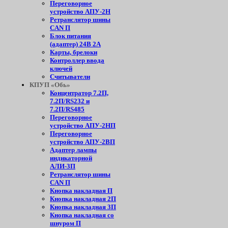
Переговорное
устройство АПУ-2Н
Ретранслятор шины
CAN П
Блок питания
(адаптер) 24В 2А
Карты, брелоки
Контроллер ввода
ключей
Считыватели
КПУП «Обь»
Концентратор 7.2П,
7.2П/RS232 и
7.2П/RS485
Переговорное
устройство АПУ-2НП
Переговорное
устройство АПУ-2ВП
Адаптер лампы
индикаторной
АЛИ-3П
Ретранслятор шины
CAN П
Кнопка накладная П
Кнопка накладная 2П
Кнопка накладная 3П
Кнопка накладная со
шнуром П