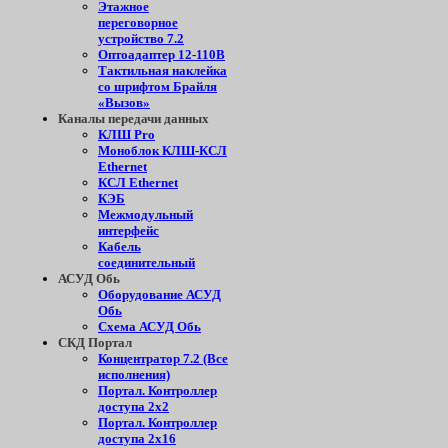
Этажное
переговорное
устройство 7.2
Оптоадаптер 12-110В
Тактильная наклейка
со шрифтом Брайля
«Вызов»
Каналы передачи данных
КЛШ Pro
Моноблок КЛШ-КСЛ
Ethernet
КСЛ Ethernet
КЭБ
Межмодульный
интерфейс
Кабель
соединительный
АСУД Обь
Оборудование АСУД
Обь
Схема АСУД Обь
СКД Портал
Концентратор 7.2 (Все
исполнения)
Портал. Контроллер
доступа 2х2
Портал. Контроллер
доступа 2х16