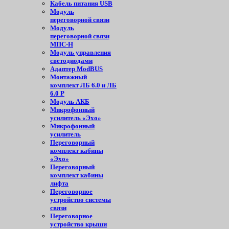
Кабель питания USB
Модуль
переговорной связи
Модуль
переговорной связи
МПС-Н
Модуль управления
светодиодами
Адаптер ModBUS
Монтажный
комплект ЛБ 6.0 и ЛБ
6.0 Р
Модуль АКБ
Микрофонный
усилитель «Эхо»
Микрофонный
усилитель
Переговорный
комплект кабины
«Эхо»
Переговорный
комплект кабины
лифта
Переговорное
устройство системы
связи
Переговорное
устройство крыши