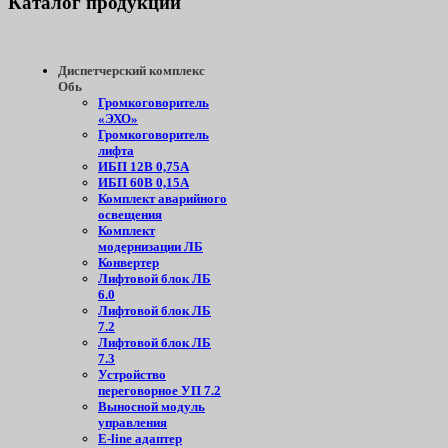
Каталог
продукции
Диспетчерский комплекс
Обь
Громкоговоритель
«ЭХО»
Громкоговоритель
лифта
ИБП 12В 0,75А
ИБП 60В 0,15А
Комплект аварийного
освещения
Комплект
модернизации ЛБ
Конвертер
Лифтовой блок ЛБ
6.0
Лифтовой блок ЛБ
7.2
Лифтовой блок ЛБ
7.3
Устройство
переговорное УП 7.2
Выносной модуль
управления
E-line адаптер