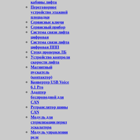
кабины лифта
Переговорное
устройство этажной
площадки
Сервисные ключи
Сервисный прибор
Система связи лифта
цифровая
Система связи лифта
цифровая ППП
Стенд проверки ЛБ
Устройство контроля
скорости лифта
Магнитный
пускатель
(контактор)
Конвертер USB Voice
6.1 Pro
Адаптер
беспроводной для
CAN
Ретранслятор шины
CAN
Модуль для
стерилизации перил
эскалатора
Модуль управления
реле