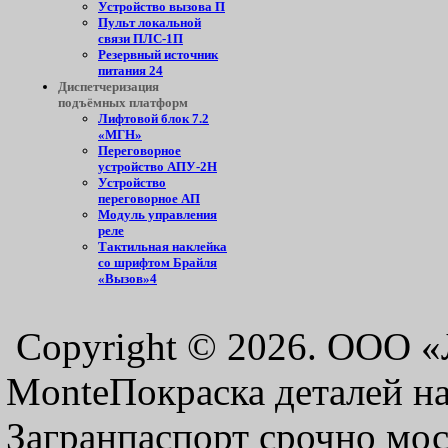
Устройство вызова П
Пульт локальной
связи ПЛС-1П
Резервный источник
питания 24
Диспетчеризация
подъёмных платформ
Лифтовой блок 7.2
«МГН»
Переговорное
устройство АПУ-2Н
Устройство
переговорное АП
Модуль управления
реле
Тактильная наклейка
со шрифтом Брайля
«Вызов»4
Copyright © 2026. ООО 
MonteПокраска деталей н
Загранпаспорт срочно мо