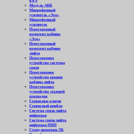
6.0 Р
Модуль АКБ
Микрофонный
усилитель «Эхо»
Микрофонный
усилитель
Переговорный
комплект кабины
«Эхо»
Переговорный
комплект кабины
лифта
Переговорное
устройство системы
связи
Переговорное
устройство крыши
кабины лифта
Переговорное
устройство этажной
площадки
Сервисные ключи
Сервисный прибор
Система связи лифта
цифровая
Система связи лифта
цифровая ППП
Стенд проверки ЛБ