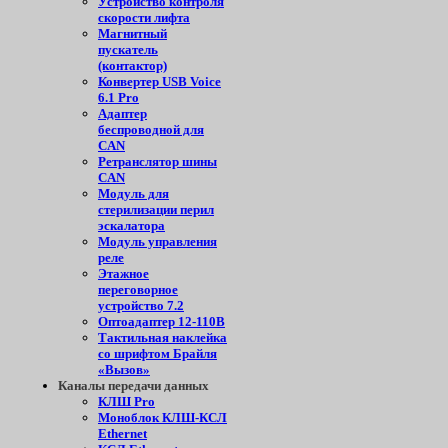
Устройство контроля
скорости лифта
Магнитный
пускатель
(контактор)
Конвертер USB Voice
6.1 Pro
Адаптер
беспроводной для
CAN
Ретранслятор шины
CAN
Модуль для
стерилизации перил
эскалатора
Модуль управления
реле
Этажное
переговорное
устройство 7.2
Оптоадаптер 12-110В
Тактильная наклейка
со шрифтом Брайля
«Вызов»
Каналы передачи данных
КЛШ Pro
Моноблок КЛШ-КСЛ
Ethernet