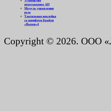
Устройство
переговорное АП
Модуль управления
реле
Тактильная наклейка
со шрифтом Брайля
«Вызов»4
Copyright © 2026. ООО 