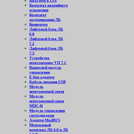
ИБП 60В 0,15А
Комплект аварийного
освещения
Комплект
модернизации ЛБ
Конвертер
Лифтовой блок ЛБ
6.0
Лифтовой блок ЛБ
7.2
Лифтовой блок ЛБ
7.3
Устройство
переговорное УП 7.2
Выносной модуль
управления
E-line адаптер
Кабель питания USB
Модуль
переговорной связи
Модуль
переговорной связи
МПС-Н
Модуль управления
светодиодами
Адаптер ModBUS
Монтажный
комплект ЛБ 6.0 и ЛБ