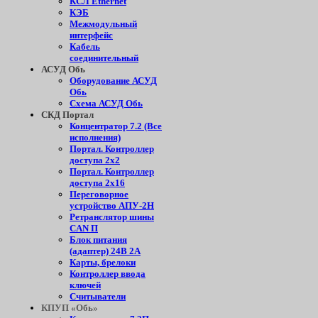
КСЛ Ethernet
КЭБ
Межмодульный
интерфейс
Кабель
соединительный
АСУД Обь
Оборудование АСУД
Обь
Схема АСУД Обь
СКД Портал
Концентратор 7.2 (Все
исполнения)
Портал. Контроллер
доступа 2х2
Портал. Контроллер
доступа 2х16
Переговорное
устройство АПУ-2Н
Ретранслятор шины
CAN П
Блок питания
(адаптер) 24В 2А
Карты, брелоки
Контроллер ввода
ключей
Считыватели
КПУП «Обь»