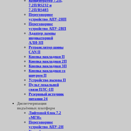
Концентратор 7.2П,
7.2П/RS232 и
7.2П/RS485
Переговорное
устройство АПУ-2НП
Переговорное
устройство АПУ-2ВП
Адаптер лампы
индикаторной
АЛИ-3П
Ретранслятор шины
CAN П
Кнопка накладная П
Кнопка накладная 2П
Кнопка накладная 3П
Кнопка накладная со
шнуром П
Устройство вызова П
Пульт локальной
связи ПЛС-1П
Резервный источник
питания 24
Диспетчеризация
подъёмных платформ
Лифтовой блок 7.2
«МГН»
Переговорное
устройство АПУ-2Н